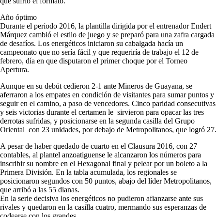
que sufrió el formato.
Año óptimo
Durante el período 2016, la plantilla dirigida por el entrenador Endert
Márquez cambió el estilo de juego y se preparó para una zafra cargada
de desafíos. Los energéticos iniciaron su cabalgada hacía un
campeonato que no sería fácil y que requeriría de trabajo el 12 de
febrero, día en que disputaron el primer choque por el Torneo
Apertura.
Aunque en su debút cedieron 2-1 ante Mineros de Guayana, se
aferraron a los empates en condición de visitantes para sumar puntos y
seguir en el camino, a paso de vencedores. Cinco paridad consecutivas
y seis victorias durante el certamen le sirvieron para opacar las tres
derrotas sufridas, y posicionarse en la segunda casilla del Grupo
Oriental con 23 unidades, por debajo de Metropolitanos, que logró 27.
A pesar de haber quedado de cuarto en el Clausura 2016, con 27
contables, al plantel anzoatiguense le alcanzaron los números para
inscribir su nombre en el Hexagonal final y pelear por un boleto a la
Primera División. En la tabla acumulada, los regionales se
posicionaron segundos con 50 puntos, abajo del líder Metropolitanos,
que arribó a las 55 dianas.
En la serie decisiva los energéticos no pudieron afianzarse ante sus
rivales y quedaron en la casilla cuatro, mermando sus esperanzas de
codearse con los grandes.