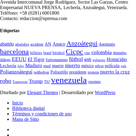
Avenida Intercomunal Jorge Rodríguez, Sector Las Garzas, Centro
Empresarial NUEVA PRENSA, Lechería, Anzoátegui, Venezuela.
Teléfono: +58 (0281) 6001800
Contacto: redaccion@nprensa.com
Etiquetas
Anzoátegui
abatido
Anaco
AN
Asesinato
abatidos
accidente
Cicpc
barcelona
colombia
billetes
béisbol
cne
detenidos
brasil
fútbol
EEUU
El Tigre
gnb
Homicidio
diálogo
Enfrentamiento
gobierno
Maduro
muerto
Lechería
película
mud
muerte
méxico
pdvsa
lvbp
pnb
Polianzoátegui
puerto la cruz
Polisotillo
presidente
protesta
polibolivar
venezuela
robo
Trump
TSJ
vinotinto
Transporte
Diseñado por
Elegant Themes
| Desarrollado por
WordPress
Inicio
Biblioteca digital
Términos y condiciones de uso
Mapa de Sitio