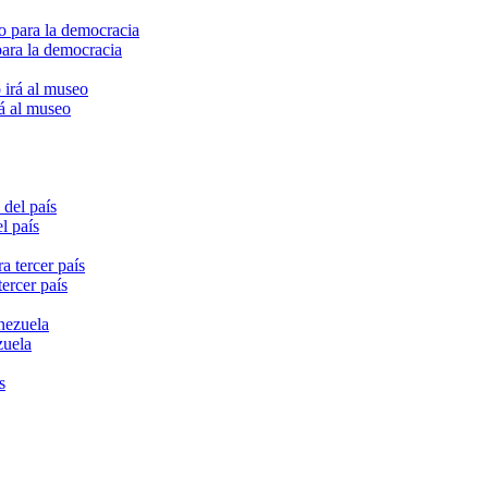
para la democracia
rá al museo
l país
ercer país
zuela