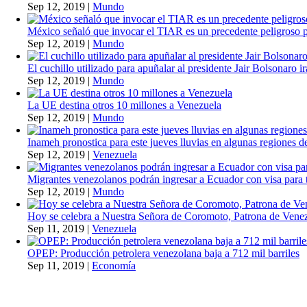
Sep 12, 2019
|
Mundo
México señaló que invocar el TIAR es un precedente peligroso 
Sep 12, 2019
|
Mundo
El cuchillo utilizado para apuñalar al presidente Jair Bolsonaro i
Sep 12, 2019
|
Mundo
La UE destina otros 10 millones a Venezuela
Sep 12, 2019
|
Mundo
Inameh pronostica para este jueves lluvias en algunas regiones de
Sep 12, 2019
|
Venezuela
Migrantes venezolanos podrán ingresar a Ecuador con visa para t
Sep 12, 2019
|
Mundo
Hoy se celebra a Nuestra Señora de Coromoto, Patrona de Vene
Sep 11, 2019
|
Venezuela
OPEP: Producción petrolera venezolana baja a 712 mil barriles
Sep 11, 2019
|
Economía