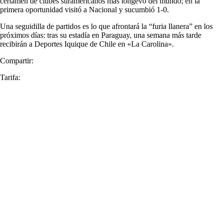
certamen de clubes suramericanos más longevo del mundo; en la
primera oportunidad visitó a Nacional y sucumbió 1-0.
Una seguidilla de partidos es lo que afrontará la “furia llanera” en los
próximos días: tras su estadía en Paraguay, una semana más tarde
recibirán a Deportes Iquique de Chile en «La Carolina».
Compartir:
Tarifa: