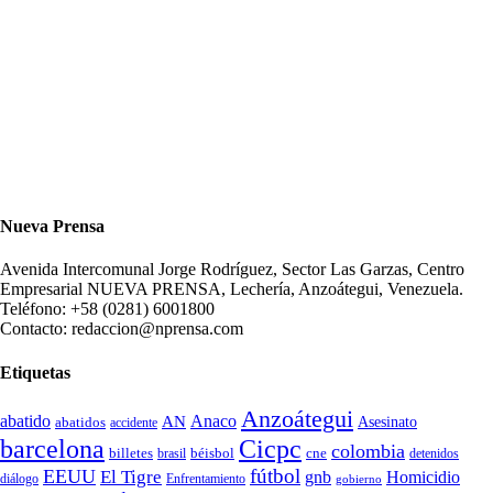
Nueva Prensa
Avenida Intercomunal Jorge Rodríguez, Sector Las Garzas, Centro
Empresarial NUEVA PRENSA, Lechería, Anzoátegui, Venezuela.
Teléfono: +58 (0281) 6001800
Contacto: redaccion@nprensa.com
Etiquetas
Anzoátegui
abatido
Anaco
AN
Asesinato
abatidos
accidente
Cicpc
barcelona
colombia
billetes
béisbol
cne
detenidos
brasil
fútbol
EEUU
El Tigre
gnb
Homicidio
diálogo
Enfrentamiento
gobierno