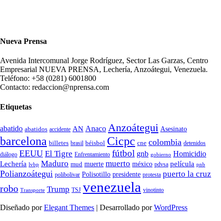
Nueva Prensa
Avenida Intercomunal Jorge Rodríguez, Sector Las Garzas, Centro
Empresarial NUEVA PRENSA, Lechería, Anzoátegui, Venezuela.
Teléfono: +58 (0281) 6001800
Contacto: redaccion@nprensa.com
Etiquetas
Anzoátegui
abatido
Anaco
AN
Asesinato
abatidos
accidente
Cicpc
barcelona
colombia
billetes
béisbol
cne
detenidos
brasil
fútbol
EEUU
El Tigre
gnb
Homicidio
diálogo
Enfrentamiento
gobierno
Maduro
muerto
Lechería
película
mud
muerte
méxico
pdvsa
lvbp
pnb
Polianzoátegui
puerto la cruz
Polisotillo
presidente
protesta
polibolivar
venezuela
robo
Trump
TSJ
vinotinto
Transporte
Diseñado por
Elegant Themes
| Desarrollado por
WordPress