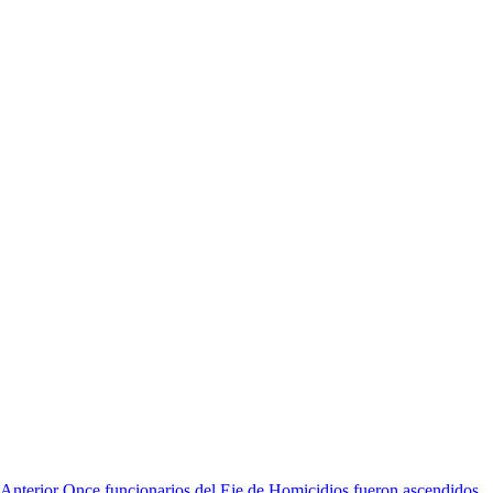
Anterior
Once funcionarios del Eje de Homicidios fueron ascendidos