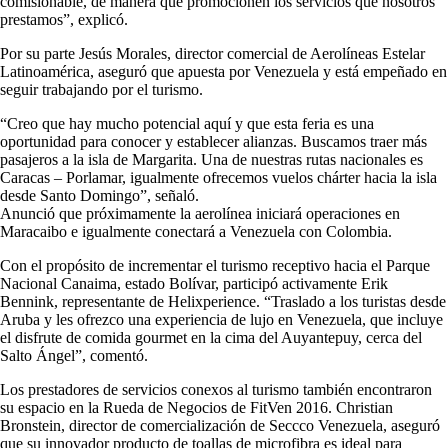
comisionable, de manera que promocionen los servicios que nosotros
prestamos”, explicó.
Por su parte Jesús Morales, director comercial de Aerolíneas Estelar
Latinoamérica, aseguró que apuesta por Venezuela y está empeñado en
seguir trabajando por el turismo.
“Creo que hay mucho potencial aquí y que esta feria es una
oportunidad para conocer y establecer alianzas. Buscamos traer más
pasajeros a la isla de Margarita. Una de nuestras rutas nacionales es
Caracas – Porlamar, igualmente ofrecemos vuelos chárter hacia la isla
desde Santo Domingo”, señaló.
Anunció que próximamente la aerolínea iniciará operaciones en
Maracaibo e igualmente conectará a Venezuela con Colombia.
Con el propósito de incrementar el turismo receptivo hacia el Parque
Nacional Canaima, estado Bolívar, participó activamente Erik
Bennink, representante de Helixperience. “Traslado a los turistas desde
Aruba y les ofrezco una experiencia de lujo en Venezuela, que incluye
el disfrute de comida gourmet en la cima del Auyantepuy, cerca del
Salto Ángel”, comentó.
Los prestadores de servicios conexos al turismo también encontraron
su espacio en la Rueda de Negocios de FitVen 2016. Christian
Bronstein, director de comercialización de Seccco Venezuela, aseguró
que su innovador producto de toallas de microfibra es ideal para