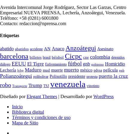
Avenida Intercomunal Jorge Rodríguez, Sector Las Garzas, Centro
Empresarial NUEVA PRENSA, Lechería, Anzoátegui, Venezuela.
Teléfono: +58 (0281) 6001800
Contacto: redaccion@nprensa.com
Etiquetas
Anzoátegui
abatido
Anaco
AN
Asesinato
abatidos
accidente
Cicpc
barcelona
colombia
billetes
béisbol
cne
detenidos
brasil
fútbol
EEUU
El Tigre
gnb
Homicidio
diálogo
Enfrentamiento
gobierno
Maduro
muerto
Lechería
película
mud
muerte
méxico
pdvsa
lvbp
pnb
Polianzoátegui
puerto la cruz
Polisotillo
presidente
protesta
polibolivar
venezuela
robo
Trump
TSJ
vinotinto
Transporte
Diseñado por
Elegant Themes
| Desarrollado por
WordPress
Inicio
Biblioteca digital
Términos y condiciones de uso
Mapa de Sitio