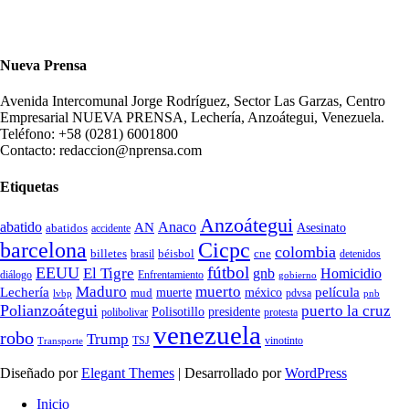
Nueva Prensa
Avenida Intercomunal Jorge Rodríguez, Sector Las Garzas, Centro
Empresarial NUEVA PRENSA, Lechería, Anzoátegui, Venezuela.
Teléfono: +58 (0281) 6001800
Contacto: redaccion@nprensa.com
Etiquetas
Anzoátegui
abatido
Anaco
AN
Asesinato
abatidos
accidente
Cicpc
barcelona
colombia
billetes
béisbol
cne
detenidos
brasil
fútbol
EEUU
El Tigre
gnb
Homicidio
diálogo
Enfrentamiento
gobierno
Maduro
muerto
Lechería
película
mud
muerte
méxico
pdvsa
lvbp
pnb
Polianzoátegui
puerto la cruz
Polisotillo
presidente
protesta
polibolivar
venezuela
robo
Trump
TSJ
vinotinto
Transporte
Diseñado por
Elegant Themes
| Desarrollado por
WordPress
Inicio