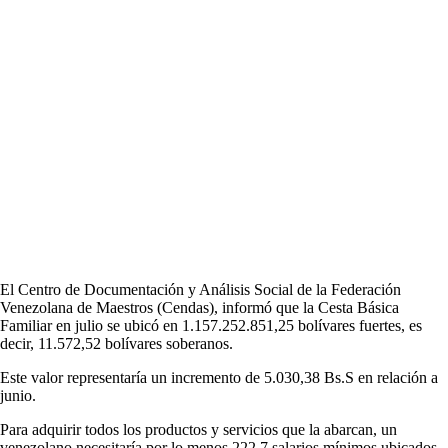
El Centro de Documentación y Análisis Social de la Federación
Venezolana de Maestros (Cendas), informó que la Cesta Básica
Familiar en julio se ubicó en 1.157.252.851,25 bolívares fuertes, es
decir, 11.572,52 bolívares soberanos.
Este valor representaría un incremento de 5.030,38 Bs.S en relación a
junio.
Para adquirir todos los productos y servicios que la abarcan, un
venezolano necesitaría por lo menos 222,7 salarios mínimos ubicados