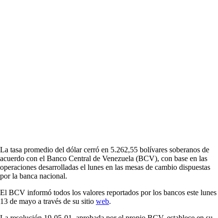
La tasa promedio del dólar cerró en 5.262,55 bolívares soberanos de
acuerdo con el Banco Central de Venezuela (BCV), con base en las
operaciones desarrolladas el lunes en las mesas de cambio dispuestas
por la banca nacional.
El BCV informó todos los valores reportados por los bancos este lunes
13 de mayo a través de su sitio
web
.
La resolución 19-05-01, aprobada por el propio BCV, establece en su