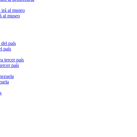
rá al museo
l país
ercer país
zuela