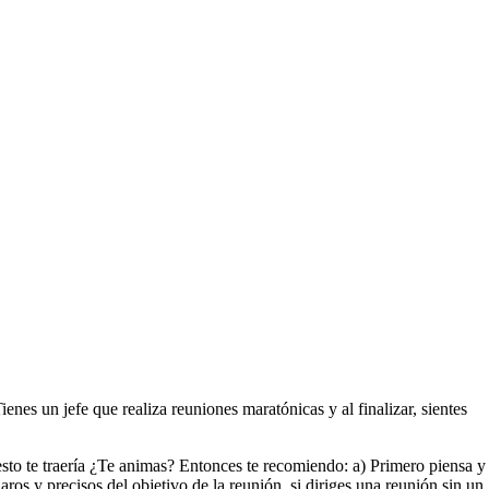
nes un jefe que realiza reuniones maratónicas y al finalizar, sientes
esto te traería ¿Te animas? Entonces te recomiendo: a) Primero piensa y
ros y precisos del objetivo de la reunión, si diriges una reunión sin un