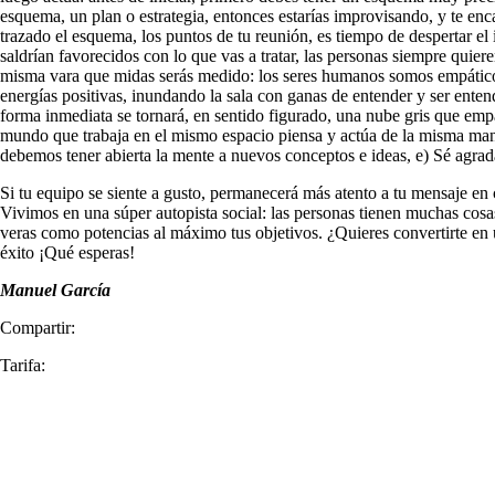
esquema, un plan o estrategia, entonces estarías improvisando, y te en
trazado el esquema, los puntos de tu reunión, es tiempo de despertar el 
saldrían favorecidos con lo que vas a tratar, las personas siempre quie
misma vara que midas serás medido: los seres humanos somos empáticos,
energías positivas, inundando la sala con ganas de entender y ser entend
forma inmediata se tornará, en sentido figurado, una nube gris que emp
mundo que trabaja en el mismo espacio piensa y actúa de la misma maner
debemos tener abierta la mente a nuevos conceptos e ideas, e) Sé agrad
Si tu equipo se siente a gusto, permanecerá más atento a tu mensaje en 
Vivimos en una súper autopista social: las personas tienen muchas cosa
veras como potencias al máximo tus objetivos. ¿Quieres convertirte en 
éxito ¡Qué esperas!
Manuel García
Compartir:
Tarifa: