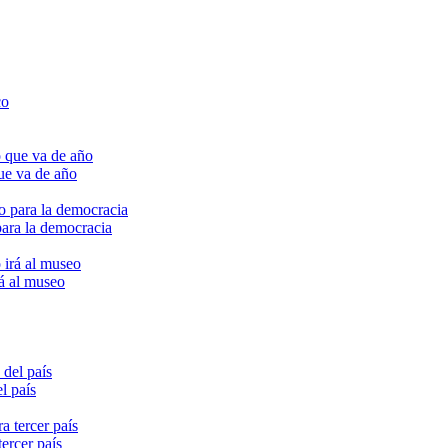
ue va de año
para la democracia
rá al museo
l país
ercer país