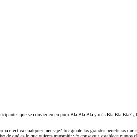
icipantes que se convierten en puro Bla Bla Bla y más Bla Bla Bla? ¿Tie
forma efectiva cualquier mensaje? Imagínate los grandes beneficios que 
o de qué es lo que quieres transmitir y/o conseguir, establece puntos cla