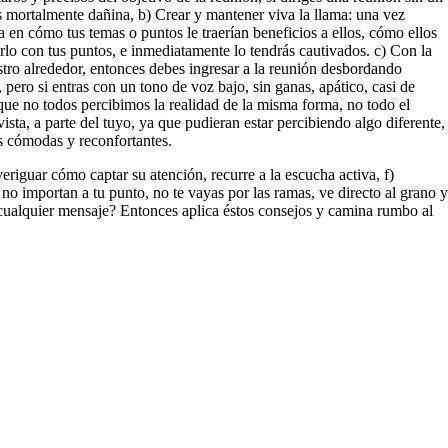
es mortalmente dañina, b) Crear y mantener viva la llama: una vez
a en cómo tus temas o puntos le traerían beneficios a ellos, cómo ellos
arlo con tus puntos, e inmediatamente lo tendrás cautivados. c) Con la
ro alrededor, entonces debes ingresar a la reunión desbordando
pero si entras con un tono de voz bajo, sin ganas, apático, casi de
que no todos percibimos la realidad de la misma forma, no todo el
a, a parte del tuyo, ya que pudieran estar percibiendo algo diferente,
es cómodas y reconfortantes.
eriguar cómo captar su atención, recurre a la escucha activa, f)
o importan a tu punto, no te vayas por las ramas, ve directo al grano y
a cualquier mensaje? Entonces aplica éstos consejos y camina rumbo al