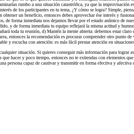
caminarías rumbo a una situación catastrófica, ya que la improvisación 
interés de los participantes en tu tema, ¿Y cómo se logra? Simple, piens
ren obtener un beneficio, entonces debes aprovechar ése interés y fusion
 de forma inmediata nos dejamos llevar por el estado anímico de nuest
ido, y de forma inmediata tu equipo reflejará la misma actitud y humor, 
añará toda tu reunión, d) Mantén la mente abierta: debemos estar claro 
a, entonces la recomendación es procurar comprender otro punto de vist
able y escucha con atención: es más fácil prestar atención en situacion
cualquier situación. Si quieres conseguir más información para lograr av
s que hacer y poco tiempo, entonces no te extiendas con elementos que n
una persona capaz de cautivar y transmitir en forma efectiva y afectiv