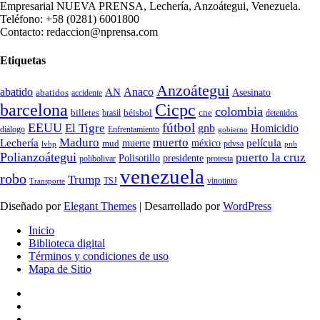
Empresarial NUEVA PRENSA, Lechería, Anzoátegui, Venezuela.
Teléfono: +58 (0281) 6001800
Contacto: redaccion@nprensa.com
Etiquetas
Anzoátegui
abatido
Anaco
AN
Asesinato
abatidos
accidente
Cicpc
barcelona
colombia
billetes
béisbol
cne
detenidos
brasil
fútbol
EEUU
El Tigre
gnb
Homicidio
diálogo
Enfrentamiento
gobierno
Maduro
muerto
Lechería
película
mud
muerte
méxico
pdvsa
lvbp
pnb
Polianzoátegui
puerto la cruz
Polisotillo
presidente
protesta
polibolivar
venezuela
robo
Trump
TSJ
vinotinto
Transporte
Diseñado por
Elegant Themes
| Desarrollado por
WordPress
Inicio
Biblioteca digital
Términos y condiciones de uso
Mapa de Sitio