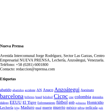
Nueva Prensa
Avenida Intercomunal Jorge Rodríguez, Sector Las Garzas, Centro
Empresarial NUEVA PRENSA, Lechería, Anzoátegui, Venezuela.
Teléfono: +58 (0281) 6001800
Contacto: redaccion@nprensa.com
Etiquetas
Anzoátegui
abatido
Anaco
AN
Asesinato
abatidos
accidente
Cicpc
barcelona
colombia
billetes
béisbol
cne
detenidos
brasil
fútbol
EEUU
El Tigre
gnb
Homicidio
diálogo
Enfrentamiento
gobierno
Maduro
muerto
Lechería
película
mud
muerte
méxico
pdvsa
lvbp
pnb