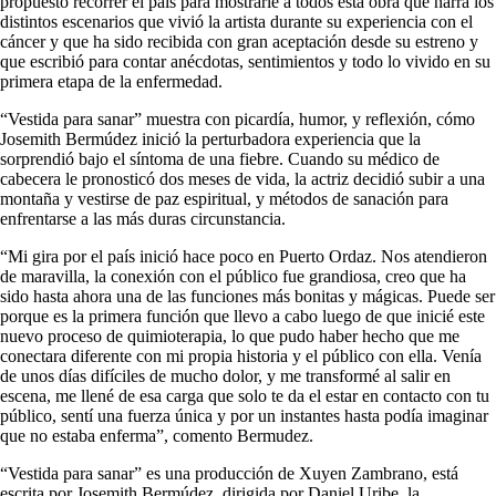
propuesto recorrer el país para mostrarle a todos esta obra que narra los
distintos escenarios que vivió la artista durante su experiencia con el
cáncer y que ha sido recibida con gran aceptación desde su estreno y
que escribió para contar anécdotas, sentimientos y todo lo vivido en su
primera etapa de la enfermedad.
“Vestida para sanar” muestra con picardía, humor, y reflexión, cómo
Josemith Bermúdez inició la perturbadora experiencia que la
sorprendió bajo el síntoma de una fiebre. Cuando su médico de
cabecera le pronosticó dos meses de vida, la actriz decidió subir a una
montaña y vestirse de paz espiritual, y métodos de sanación para
enfrentarse a las más duras circunstancia.
“Mi gira por el país inició hace poco en Puerto Ordaz. Nos atendieron
de maravilla, la conexión con el público fue grandiosa, creo que ha
sido hasta ahora una de las funciones más bonitas y mágicas. Puede ser
porque es la primera función que llevo a cabo luego de que inicié este
nuevo proceso de quimioterapia, lo que pudo haber hecho que me
conectara diferente con mi propia historia y el público con ella. Venía
de unos días difíciles de mucho dolor, y me transformé al salir en
escena, me llené de esa carga que solo te da el estar en contacto con tu
público, sentí una fuerza única y por un instantes hasta podía imaginar
que no estaba enferma”, comento Bermudez.
“Vestida para sanar” es una producción de Xuyen Zambrano, está
escrita por Josemith Bermúdez, dirigida por Daniel Uribe, la