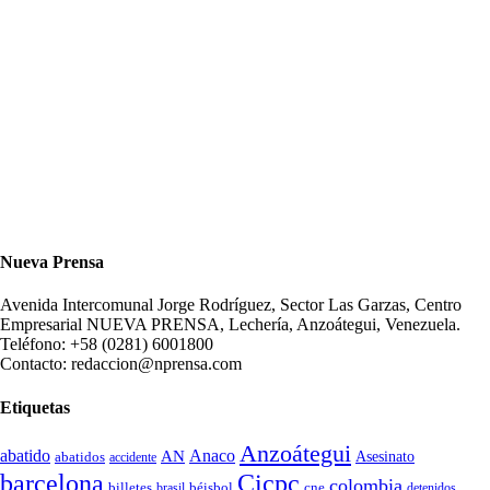
Nueva Prensa
Avenida Intercomunal Jorge Rodríguez, Sector Las Garzas, Centro
Empresarial NUEVA PRENSA, Lechería, Anzoátegui, Venezuela.
Teléfono: +58 (0281) 6001800
Contacto: redaccion@nprensa.com
Etiquetas
Anzoátegui
abatido
Anaco
AN
Asesinato
abatidos
accidente
Cicpc
barcelona
colombia
billetes
béisbol
cne
detenidos
brasil