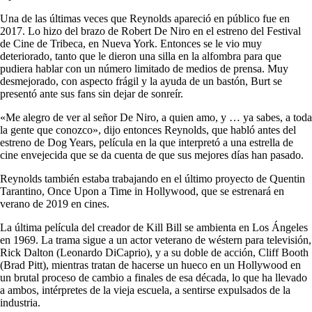
Una de las últimas veces que Reynolds apareció en público fue en
2017. Lo hizo del brazo de Robert De Niro en el estreno del Festival
de Cine de Tribeca, en Nueva York. Entonces se le vio muy
deteriorado, tanto que le dieron una silla en la alfombra para que
pudiera hablar con un número limitado de medios de prensa. Muy
desmejorado, con aspecto frágil y la ayuda de un bastón, Burt se
presentó ante sus fans sin dejar de sonreír.
«Me alegro de ver al señor De Niro, a quien amo, y … ya sabes, a toda
la gente que conozco», dijo entonces Reynolds, que habló antes del
estreno de Dog Years, película en la que interpretó a una estrella de
cine envejecida que se da cuenta de que sus mejores días han pasado.
Reynolds también estaba trabajando en el último proyecto de Quentin
Tarantino, Once Upon a Time in Hollywood, que se estrenará en
verano de 2019 en cines.
La última película del creador de Kill Bill se ambienta en Los Ángeles
en 1969. La trama sigue a un actor veterano de wéstern para televisión,
Rick Dalton (Leonardo DiCaprio), y a su doble de acción, Cliff Booth
(Brad Pitt), mientras tratan de hacerse un hueco en un Hollywood en
un brutal proceso de cambio a finales de esa década, lo que ha llevado
a ambos, intérpretes de la vieja escuela, a sentirse expulsados de la
industria.