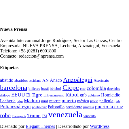
Nueva Prensa
Avenida Intercomunal Jorge Rodríguez, Sector Las Garzas, Centro
Empresarial NUEVA PRENSA, Lechería, Anzoátegui, Venezuela.
Teléfono: +58 (0281) 6001800
Contacto: redaccion@nprensa.com
Etiquetas
Anzoátegui
abatido
Anaco
AN
Asesinato
abatidos
accidente
Cicpc
barcelona
colombia
billetes
béisbol
cne
detenidos
brasil
fútbol
EEUU
El Tigre
gnb
Homicidio
diálogo
Enfrentamiento
gobierno
Maduro
muerto
Lechería
película
mud
muerte
méxico
pdvsa
lvbp
pnb
Polianzoátegui
puerto la cruz
Polisotillo
presidente
protesta
polibolivar
venezuela
robo
Trump
TSJ
vinotinto
Transporte
Diseñado por
Elegant Themes
| Desarrollado por
WordPress