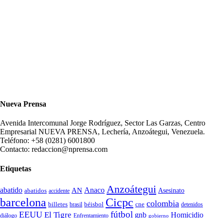
Nueva Prensa
Avenida Intercomunal Jorge Rodríguez, Sector Las Garzas, Centro
Empresarial NUEVA PRENSA, Lechería, Anzoátegui, Venezuela.
Teléfono: +58 (0281) 6001800
Contacto: redaccion@nprensa.com
Etiquetas
Anzoátegui
abatido
Anaco
AN
Asesinato
abatidos
accidente
Cicpc
barcelona
colombia
billetes
béisbol
cne
detenidos
brasil
fútbol
EEUU
El Tigre
gnb
Homicidio
diálogo
Enfrentamiento
gobierno