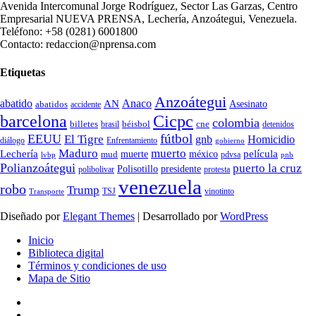
Avenida Intercomunal Jorge Rodríguez, Sector Las Garzas, Centro
Empresarial NUEVA PRENSA, Lechería, Anzoátegui, Venezuela.
Teléfono: +58 (0281) 6001800
Contacto: redaccion@nprensa.com
Etiquetas
Anzoátegui
abatido
Anaco
AN
Asesinato
abatidos
accidente
Cicpc
barcelona
colombia
billetes
béisbol
cne
detenidos
brasil
fútbol
EEUU
El Tigre
gnb
Homicidio
diálogo
Enfrentamiento
gobierno
Maduro
muerto
Lechería
película
mud
muerte
méxico
pdvsa
lvbp
pnb
Polianzoátegui
puerto la cruz
Polisotillo
presidente
protesta
polibolivar
venezuela
robo
Trump
TSJ
vinotinto
Transporte
Diseñado por
Elegant Themes
| Desarrollado por
WordPress
Inicio
Biblioteca digital
Términos y condiciones de uso
Mapa de Sitio