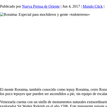
Publicado por
Nueva Prensa de Oriente
|
Jun 4, 2017
|
Mundo Click
|
El monte Roraima, también conocido como tepuy Roraima, cerro Roraim
los poco tepuyes que pueden ser ascendidos a pie, sin equipo de escalar
Venezuela cuenta con un sinfín de monumentos naturales extraordinario
explorador Sir Walter Releigh en el año 1596. Este imponente paisaje s