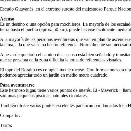
Escudo Guayanés, en el extremo sureste del majestuoso Parque Nacio
Acenso
Es un destino o una opción para mochileros. La mayoría de los escalado
tierra hasta el pueblo (aprox. 50 km), puede hacerse fácilmente median
A la mayoría de las personas aventureras que van en plan de ascender el 
la cima, a la que ya se ha hecho referencia. Normalmente son necesario
A pesar de que todo el camino de ascenso está bien señalado y transitad
que se presenta en la zona dificulta la toma de referencias visuales.
El tope del Roraima es completamente rocoso. Con formaciones esculpid
podemos apreciar todo un jardín en medio metro cuadrado.
Para aventurarse
Este hermoso lugar, tiene varios puntos de interés. El «Maverick», llam
son unas pequeñas piscinas naturales circulares.
También ofrece varios puntos excelentes para acampar llamados los «Hote
Compartir:
Tarifa: