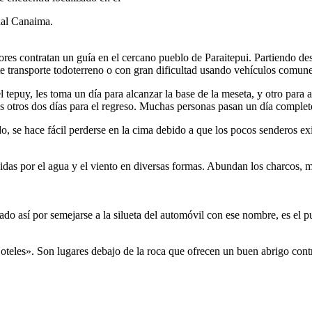
nal Canaima.
res contratan un guía en el cercano pueblo de Paraitepui. Partiendo de
te transporte todoterreno o con gran dificultad usando vehículos comune
tepuy, les toma un día para alcanzar la base de la meseta, y otro para as
s otros dos días para el regreso. Muchas personas pasan un día completo
o, se hace fácil perderse en la cima debido a que los pocos senderos exi
as por el agua y el viento en diversas formas. Abundan los charcos, m
ado así por semejarse a la silueta del automóvil con ese nombre, es el 
les». Son lugares debajo de la roca que ofrecen un buen abrigo contra l