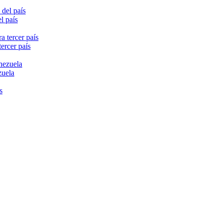
l país
ercer país
zuela