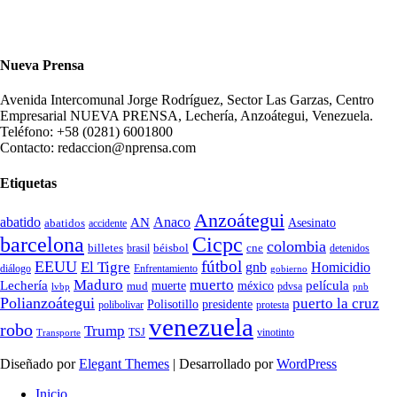
Nueva Prensa
Avenida Intercomunal Jorge Rodríguez, Sector Las Garzas, Centro
Empresarial NUEVA PRENSA, Lechería, Anzoátegui, Venezuela.
Teléfono: +58 (0281) 6001800
Contacto: redaccion@nprensa.com
Etiquetas
Anzoátegui
abatido
Anaco
AN
Asesinato
abatidos
accidente
Cicpc
barcelona
colombia
billetes
béisbol
cne
detenidos
brasil
fútbol
EEUU
El Tigre
gnb
Homicidio
diálogo
Enfrentamiento
gobierno
Maduro
muerto
Lechería
película
mud
muerte
méxico
pdvsa
lvbp
pnb
Polianzoátegui
puerto la cruz
Polisotillo
presidente
protesta
polibolivar
venezuela
robo
Trump
TSJ
vinotinto
Transporte
Diseñado por
Elegant Themes
| Desarrollado por
WordPress
Inicio