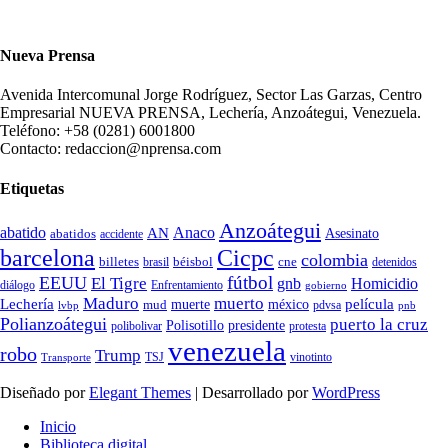
Nueva Prensa
Avenida Intercomunal Jorge Rodríguez, Sector Las Garzas, Centro
Empresarial NUEVA PRENSA, Lechería, Anzoátegui, Venezuela.
Teléfono: +58 (0281) 6001800
Contacto: redaccion@nprensa.com
Etiquetas
Anzoátegui
abatido
Anaco
AN
Asesinato
abatidos
accidente
Cicpc
barcelona
colombia
billetes
béisbol
cne
detenidos
brasil
fútbol
EEUU
El Tigre
gnb
Homicidio
diálogo
Enfrentamiento
gobierno
Maduro
muerto
Lechería
película
mud
muerte
méxico
pdvsa
lvbp
pnb
Polianzoátegui
puerto la cruz
Polisotillo
presidente
protesta
polibolivar
venezuela
robo
Trump
TSJ
vinotinto
Transporte
Diseñado por
Elegant Themes
| Desarrollado por
WordPress
Inicio
Biblioteca digital