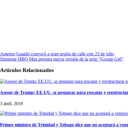
Anterior
Guaidó convocó a gran sesión de calle este 23 de julio
Siguiente
HBO Max prepara nueva versión de la serie “Gossip Girl”
Artículos Relacionados
Asesor de Trump: EE.UU. se preparar para rescatar y reestructu
3 abril, 2019
Primer ministro de Trinidad y Tobago dice que no aceptará a vene