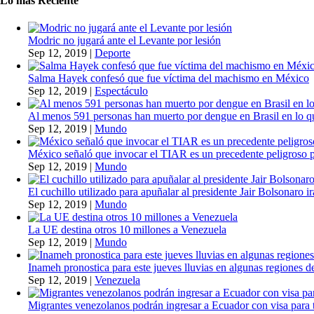
Lo más Reciente
Modric no jugará ante el Levante por lesión
Sep 12, 2019
|
Deporte
Salma Hayek confesó que fue víctima del machismo en México
Sep 12, 2019
|
Espectáculo
Al menos 591 personas han muerto por dengue en Brasil en lo q
Sep 12, 2019
|
Mundo
México señaló que invocar el TIAR es un precedente peligroso 
Sep 12, 2019
|
Mundo
El cuchillo utilizado para apuñalar al presidente Jair Bolsonaro i
Sep 12, 2019
|
Mundo
La UE destina otros 10 millones a Venezuela
Sep 12, 2019
|
Mundo
Inameh pronostica para este jueves lluvias en algunas regiones de
Sep 12, 2019
|
Venezuela
Migrantes venezolanos podrán ingresar a Ecuador con visa para t