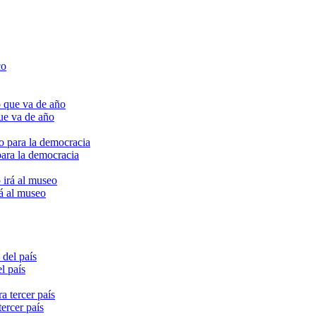
ue va de año
para la democracia
rá al museo
l país
ercer país