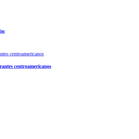
tón
igrantes centroamericanos