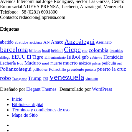
Avenida Intercomunal Jorge Rodríguez, Sector Las Garzas, Centro
Empresarial NUEVA PRENSA, Lechería, Anzoátegui, Venezuela.
Teléfono: +58 (0281) 6001800
Contacto: redaccion@nprensa.com
Etiquetas
Anzoátegui
abatido
Anaco
AN
Asesinato
abatidos
accidente
Cicpc
barcelona
colombia
billetes
béisbol
cne
detenidos
brasil
fútbol
EEUU
El Tigre
gnb
Homicidio
diálogo
Enfrentamiento
gobierno
Maduro
muerto
Lechería
película
mud
muerte
méxico
pdvsa
lvbp
pnb
Polianzoátegui
puerto la cruz
Polisotillo
presidente
protesta
polibolivar
venezuela
robo
Trump
TSJ
vinotinto
Transporte
Diseñado por
Elegant Themes
| Desarrollado por
WordPress
Inicio
Biblioteca digital
Términos y condiciones de uso
Mapa de Sitio