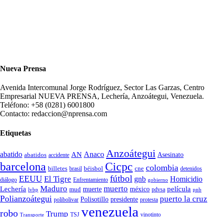
Nueva Prensa
Avenida Intercomunal Jorge Rodríguez, Sector Las Garzas, Centro
Empresarial NUEVA PRENSA, Lechería, Anzoátegui, Venezuela.
Teléfono: +58 (0281) 6001800
Contacto: redaccion@nprensa.com
Etiquetas
Anzoátegui
abatido
Anaco
AN
Asesinato
abatidos
accidente
Cicpc
barcelona
colombia
billetes
béisbol
cne
detenidos
brasil
fútbol
EEUU
El Tigre
gnb
Homicidio
diálogo
Enfrentamiento
gobierno
Maduro
muerto
Lechería
película
mud
muerte
méxico
pdvsa
lvbp
pnb
Polianzoátegui
puerto la cruz
Polisotillo
presidente
protesta
polibolivar
venezuela
robo
Trump
TSJ
vinotinto
Transporte