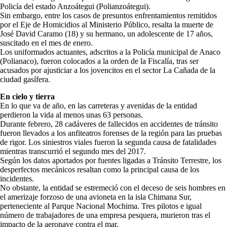
Policía del estado Anzoátegui (Polianzoátegui).
Sin embargo, entre los casos de presuntos enfrentamientos remitidos
por el Eje de Homicidios al Ministerio Público, resalta la muerte de
José David Caramo (18) y su hermano, un adolescente de 17 años,
suscitado en el mes de enero.
Los uniformados actuantes, adscritos a la Policía municipal de Anaco
(Polianaco), fueron colocados a la orden de la Fiscalía, tras ser
acusados por ajusticiar a los jovencitos en el sector La Cañada de la
ciudad gasífera.
En cielo y tierra
En lo que va de año, en las carreteras y avenidas de la entidad
perdieron la vida al menos unas 63 personas.
Durante febrero, 28 cadáveres de fallecidos en accidentes de tránsito
fueron llevados a los anfiteatros forenses de la región para las pruebas
de rigor. Los siniestros viales fueron la segunda causa de fatalidades
mientras transcurrió el segundo mes del 2017.
Según los datos aportados por fuentes ligadas a Tránsito Terrestre, los
desperfectos mecánicos resaltan como la principal causa de los
incidentes.
No obstante, la entidad se estremeció con el deceso de seis hombres en
el amerizaje forzoso de una avioneta en la isla Chimana Sur,
perteneciente al Parque Nacional Mochima. Tres pilotos e igual
número de trabajadores de una empresa pesquera, murieron tras el
impacto de la aeronave contra el mar.