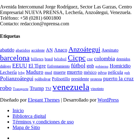
Avenida Intercomunal Jorge Rodríguez, Sector Las Garzas, Centro
Empresarial NUEVA PRENSA, Lechería, Anzoátegui, Venezuela.
Teléfono: +58 (0281) 6001800
Contacto: redaccion@nprensa.com
Etiquetas
Anzoátegui
abatido
Anaco
AN
Asesinato
abatidos
accidente
Cicpc
barcelona
colombia
billetes
béisbol
cne
detenidos
brasil
fútbol
EEUU
El Tigre
gnb
Homicidio
diálogo
Enfrentamiento
gobierno
Maduro
muerto
Lechería
película
mud
muerte
méxico
pdvsa
lvbp
pnb
Polianzoátegui
puerto la cruz
Polisotillo
presidente
protesta
polibolivar
venezuela
robo
Trump
TSJ
vinotinto
Transporte
Diseñado por
Elegant Themes
| Desarrollado por
WordPress
Inicio
Biblioteca digital
Términos y condiciones de uso
Mapa de Sitio