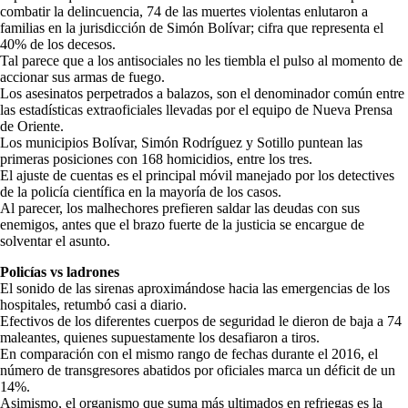
combatir la delincuencia, 74 de las muertes violentas enlutaron a
familias en la jurisdicción de Simón Bolívar; cifra que representa el
40% de los decesos.
Tal parece que a los antisociales no les tiembla el pulso al momento de
accionar sus armas de fuego.
Los asesinatos perpetrados a balazos, son el denominador común entre
las estadísticas extraoficiales llevadas por el equipo de Nueva Prensa
de Oriente.
Los municipios Bolívar, Simón Rodríguez y Sotillo puntean las
primeras posiciones con 168 homicidios, entre los tres.
El ajuste de cuentas es el principal móvil manejado por los detectives
de la policía científica en la mayoría de los casos.
Al parecer, los malhechores prefieren saldar las deudas con sus
enemigos, antes que el brazo fuerte de la justicia se encargue de
solventar el asunto.
Policías vs ladrones
El sonido de las sirenas aproximándose hacia las emergencias de los
hospitales, retumbó casi a diario.
Efectivos de los diferentes cuerpos de seguridad le dieron de baja a 74
maleantes, quienes supuestamente los desafiaron a tiros.
En comparación con el mismo rango de fechas durante el 2016, el
número de transgresores abatidos por oficiales marca un déficit de un
14%.
Asimismo, el organismo que suma más ultimados en refriegas es la