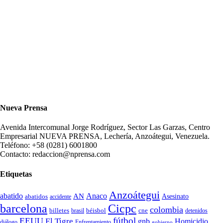
Nueva Prensa
Avenida Intercomunal Jorge Rodríguez, Sector Las Garzas, Centro
Empresarial NUEVA PRENSA, Lechería, Anzoátegui, Venezuela.
Teléfono: +58 (0281) 6001800
Contacto: redaccion@nprensa.com
Etiquetas
Anzoátegui
abatido
Anaco
AN
Asesinato
abatidos
accidente
Cicpc
barcelona
colombia
billetes
béisbol
cne
detenidos
brasil
fútbol
EEUU
El Tigre
gnb
Homicidio
diálogo
Enfrentamiento
gobierno