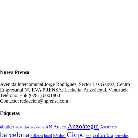
Nueva Prensa
Avenida Intercomunal Jorge Rodríguez, Sector Las Garzas, Centro
Empresarial NUEVA PRENSA, Lechería, Anzoátegui, Venezuela.
Teléfono: +58 (0281) 6001800
Contacto: redaccion@nprensa.com
Etiquetas
Anzoátegui
abatido
Anaco
AN
Asesinato
abatidos
accidente
Cicpc
barcelona
colombia
billetes
béisbol
cne
detenidos
brasil