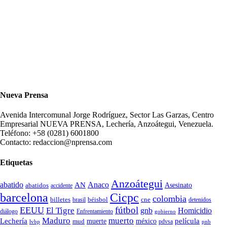
Nueva Prensa
Avenida Intercomunal Jorge Rodríguez, Sector Las Garzas, Centro
Empresarial NUEVA PRENSA, Lechería, Anzoátegui, Venezuela.
Teléfono: +58 (0281) 6001800
Contacto: redaccion@nprensa.com
Etiquetas
Anzoátegui
abatido
Anaco
AN
Asesinato
abatidos
accidente
Cicpc
barcelona
colombia
billetes
béisbol
cne
detenidos
brasil
fútbol
EEUU
El Tigre
gnb
Homicidio
diálogo
Enfrentamiento
gobierno
Maduro
muerto
Lechería
película
mud
muerte
méxico
pdvsa
lvbp
pnb