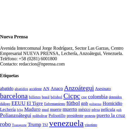
Nueva Prensa
Avenida Intercomunal Jorge Rodríguez, Sector Las Garzas, Centro
Empresarial NUEVA PRENSA, Lechería, Anzoátegui, Venezuela.
Teléfono: +58 (0281) 6001800
Contacto: redaccion@nprensa.com
Etiquetas
Anzoátegui
abatido
Anaco
AN
Asesinato
abatidos
accidente
Cicpc
barcelona
colombia
billetes
béisbol
cne
detenidos
brasil
fútbol
EEUU
El Tigre
gnb
Homicidio
diálogo
Enfrentamiento
gobierno
Maduro
muerto
Lechería
película
mud
muerte
méxico
pdvsa
lvbp
pnb
Polianzoátegui
puerto la cruz
Polisotillo
presidente
protesta
polibolivar
venezuela
robo
Trump
TSJ
vinotinto
Transporte