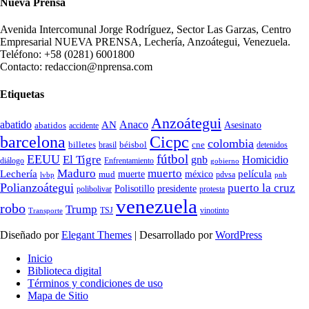
Nueva Prensa
Avenida Intercomunal Jorge Rodríguez, Sector Las Garzas, Centro
Empresarial NUEVA PRENSA, Lechería, Anzoátegui, Venezuela.
Teléfono: +58 (0281) 6001800
Contacto: redaccion@nprensa.com
Etiquetas
Anzoátegui
abatido
Anaco
AN
Asesinato
abatidos
accidente
Cicpc
barcelona
colombia
billetes
béisbol
cne
detenidos
brasil
fútbol
EEUU
El Tigre
gnb
Homicidio
diálogo
Enfrentamiento
gobierno
Maduro
muerto
Lechería
película
mud
muerte
méxico
pdvsa
lvbp
pnb
Polianzoátegui
puerto la cruz
Polisotillo
presidente
protesta
polibolivar
venezuela
robo
Trump
TSJ
vinotinto
Transporte
Diseñado por
Elegant Themes
| Desarrollado por
WordPress
Inicio
Biblioteca digital
Términos y condiciones de uso
Mapa de Sitio