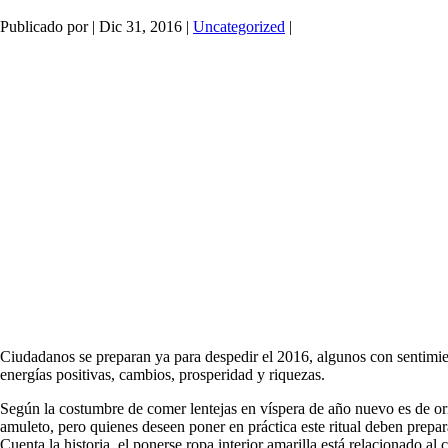
Publicado por
|
Dic 31, 2016
|
Uncategorized
|
Ciudadanos se preparan ya para despedir el 2016, algunos con sentimient
energías positivas, cambios, prosperidad y riquezas.
Según la costumbre de comer lentejas en víspera de año nuevo es de or
amuleto, pero quienes deseen poner en práctica este ritual deben prepara
Cuenta la historia, el ponerse ropa interior amarilla está relacionado al 