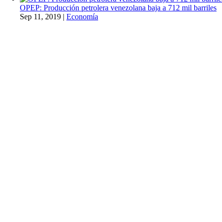
OPEP: Producción petrolera venezolana baja a 712 mil barriles
Sep 11, 2019
|
Economía