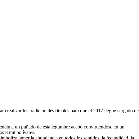
a realizar los tradicionales rituales para que el 2017 llegue cargado de
ar encima un puñado de esta legumbre acabó convirtiéndose en un
os 8 mil bolívares.
 simboliza atraer la abundancia en todos los sentidos, la fecundidad, la