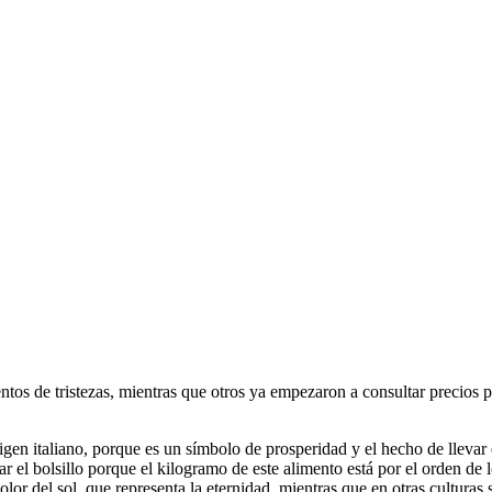
os de tristezas, mientras que otros ya empezaron a consultar precios par
igen italiano, porque es un símbolo de prosperidad y el hecho de llev
r el bolsillo porque el kilogramo de este alimento está por el orden de l
color del sol, que representa la eternidad, mientras que en otras culturas