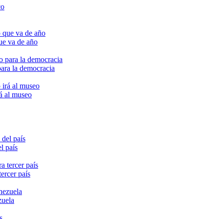
ue va de año
para la democracia
rá al museo
l país
ercer país
zuela