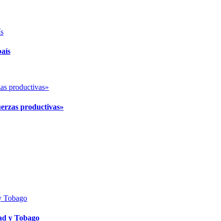
país
uerzas productivas»
ad y Tobago