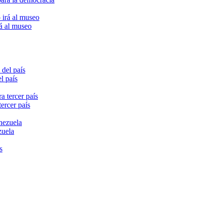
rá al museo
l país
ercer país
zuela