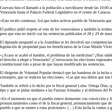
Guevara hizo el llamado a la población a movilizarse desde las 10:00 am
Venezuela hasta el Palacio Federal Legislativo en el centro de Caracas.
«Esto recién comienza. Así que todos activos pueblo de Venezuela que la
El político pidió respeto al voto de los venezolanos y también la restitu
pero que esta no inició con las sentencias publicadas el 28 y 29 de mar
El diputado preguntó si a la Asamblea se les devolvió sus competencias, s
legislación de propiedad para los beneficiarios de la Gran Misión Vivie
«¿Acaso se acabó el hambre, el problema de las medicinas? ¿Han salido
el derecho a elegir a Venezuela? ¿Convocaron las elecciones regionale
constitucional roto a pesar de que hayan modificado las sentencias.
El dirigente de Voluntad Popular destacó que las banderas de la lucha so
extranjero, que se realicen las elecciones. «Las que nos deben que son
También se refirió a lo dicho por la fiscal general Luisa Ortega Díaz, 
tipo y que se pidan similares a las Fuerzas Armadas y al defensor del 
«En el momento en que el pueblo entero demuestre con convicción y fi
pronunciamientos como el de la fiscal general, pronunciamiento que deb
pueblo a que se sumen a estas posiciones» (…) Esta lucha la vamos a ga