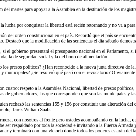
 del martes para apoyar a la Asamblea en la destitución de los magistrad
 lucha por conquistar la libertad está recién retornando y no va a para 
ción del orden constitucional en el país. Recordó que el país se encuentr
zo. Destacó que la modificación de las sentencias el día sábado demostra
i el gobierno presentará el presupuesto nacional en el Parlamento, si iba
nda, la de seguridad social y la del bono de alimentación.
 los presos políticos? ¿Han reconocido a la nueva junta directiva de 
s y municipales? ¿Se resolvió qué pasó con el revocatorio? Obviamente
n cuatro: respeto a la Asamblea Nacional, libertad de presos políticos, 
 las de gobernadores, las que corresponden que son las municipales y la
quien rechazó las sentencias 155 y 156 por constituir una alteración del
Pueblo, Tarek William Saab.
rmeza, con nosotros al frente pero ustedes acompañando en la lucha, q
e ser respaldado por toda la sociedad e invitando a la Fuerza Armada y
nar y terminará con una victoria donde todos los poderes estarán del la