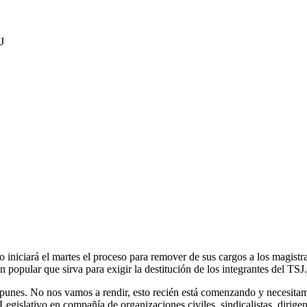
niciará el martes el proceso para remover de sus cargos a los magistra
popular que sirva para exigir la destitución de los integrantes del TSJ.
unes. No nos vamos a rendir, esto recién está comenzando y necesitamo
slativo en compañía de organizaciones civiles, sindicalistas, dirigencia 