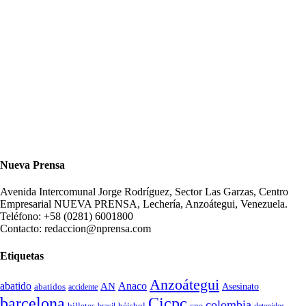
Nueva Prensa
Avenida Intercomunal Jorge Rodríguez, Sector Las Garzas, Centro
Empresarial NUEVA PRENSA, Lechería, Anzoátegui, Venezuela.
Teléfono: +58 (0281) 6001800
Contacto: redaccion@nprensa.com
Etiquetas
Anzoátegui
abatido
Anaco
AN
Asesinato
abatidos
accidente
Cicpc
barcelona
colombia
billetes
béisbol
cne
detenidos