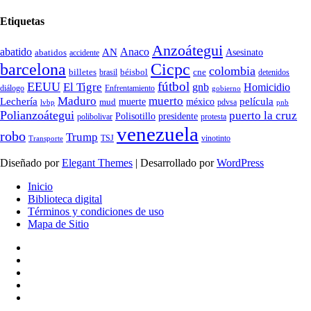
Etiquetas
Anzoátegui
abatido
Anaco
AN
Asesinato
abatidos
accidente
Cicpc
barcelona
colombia
billetes
béisbol
cne
detenidos
brasil
fútbol
EEUU
El Tigre
gnb
Homicidio
diálogo
Enfrentamiento
gobierno
Maduro
muerto
Lechería
película
mud
muerte
méxico
pdvsa
lvbp
pnb
Polianzoátegui
puerto la cruz
Polisotillo
presidente
protesta
polibolivar
venezuela
robo
Trump
TSJ
vinotinto
Transporte
Diseñado por
Elegant Themes
| Desarrollado por
WordPress
Inicio
Biblioteca digital
Términos y condiciones de uso
Mapa de Sitio