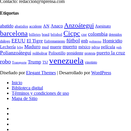
Contacto: redaccion@nprensa.com
Etiquetas
Anzoátegui
abatido
Anaco
AN
Asesinato
abatidos
accidente
Cicpc
barcelona
colombia
billetes
béisbol
cne
detenidos
brasil
fútbol
EEUU
El Tigre
gnb
Homicidio
diálogo
Enfrentamiento
gobierno
Maduro
muerto
Lechería
película
mud
muerte
méxico
pdvsa
lvbp
pnb
Polianzoátegui
puerto la cruz
Polisotillo
presidente
protesta
polibolivar
venezuela
robo
Trump
TSJ
vinotinto
Transporte
Diseñado por
Elegant Themes
| Desarrollado por
WordPress
Inicio
Biblioteca digital
Términos y condiciones de uso
Mapa de Sitio