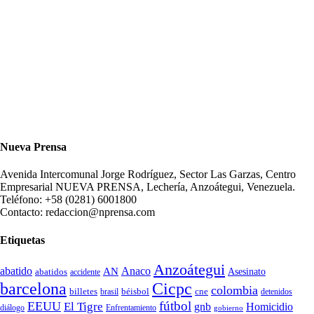
Nueva Prensa
Avenida Intercomunal Jorge Rodríguez, Sector Las Garzas, Centro
Empresarial NUEVA PRENSA, Lechería, Anzoátegui, Venezuela.
Teléfono: +58 (0281) 6001800
Contacto: redaccion@nprensa.com
Etiquetas
Anzoátegui
abatido
Anaco
AN
Asesinato
abatidos
accidente
Cicpc
barcelona
colombia
billetes
béisbol
cne
detenidos
brasil
fútbol
EEUU
El Tigre
gnb
Homicidio
diálogo
Enfrentamiento
gobierno