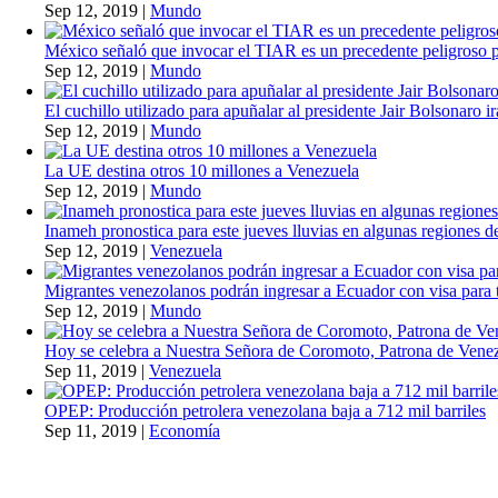
Sep 12, 2019
|
Mundo
México señaló que invocar el TIAR es un precedente peligroso 
Sep 12, 2019
|
Mundo
El cuchillo utilizado para apuñalar al presidente Jair Bolsonaro i
Sep 12, 2019
|
Mundo
La UE destina otros 10 millones a Venezuela
Sep 12, 2019
|
Mundo
Inameh pronostica para este jueves lluvias en algunas regiones de
Sep 12, 2019
|
Venezuela
Migrantes venezolanos podrán ingresar a Ecuador con visa para t
Sep 12, 2019
|
Mundo
Hoy se celebra a Nuestra Señora de Coromoto, Patrona de Vene
Sep 11, 2019
|
Venezuela
OPEP: Producción petrolera venezolana baja a 712 mil barriles
Sep 11, 2019
|
Economía