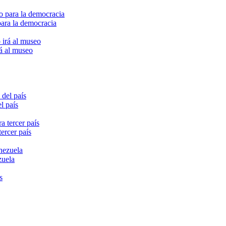
para la democracia
rá al museo
l país
ercer país
zuela