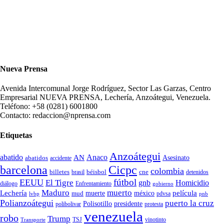
Nueva Prensa
Avenida Intercomunal Jorge Rodríguez, Sector Las Garzas, Centro
Empresarial NUEVA PRENSA, Lechería, Anzoátegui, Venezuela.
Teléfono: +58 (0281) 6001800
Contacto: redaccion@nprensa.com
Etiquetas
Anzoátegui
abatido
Anaco
AN
Asesinato
abatidos
accidente
Cicpc
barcelona
colombia
billetes
béisbol
cne
detenidos
brasil
fútbol
EEUU
El Tigre
gnb
Homicidio
diálogo
Enfrentamiento
gobierno
Maduro
muerto
Lechería
película
mud
muerte
méxico
pdvsa
lvbp
pnb
Polianzoátegui
puerto la cruz
Polisotillo
presidente
protesta
polibolivar
venezuela
robo
Trump
TSJ
vinotinto
Transporte