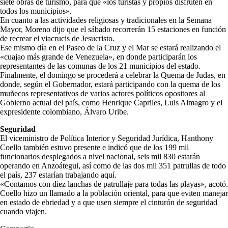
siete obras de turismo, para que «los turistas y propios disfruten en
todos los municipios».
En cuanto a las actividades religiosas y tradicionales en la Semana
Mayor, Moreno dijo que el sábado recorrerán 15 estaciones en función
de recrear el viacrucis de Jesucristo.
Ese mismo día en el Paseo de la Cruz y el Mar se estará realizando el
«cuajao más grande de Venezuela», en donde participarán los
representantes de las comunas de los 21 municipios del estado.
Finalmente, el domingo se procederá a celebrar la Quema de Judas, en
donde, según el Gobernador, estará participando con la quema de los
muñecos representativos de varios actores políticos opositores al
Gobierno actual del país, como Henrique Capriles, Luis Almagro y el
expresidente colombiano, Álvaro Uribe.
Seguridad
El viceministro de Política Interior y Seguridad Jurídica, Hanthony
Coello también estuvo presente e indicó que de los 199 mil
funcionarios desplegados a nivel nacional, seis mil 830 estarán
operando en Anzoátegui, así como de las dos mil 351 patrullas de todo
el país, 237 estarían trabajando aquí.
«Contamos con diez lanchas de patrullaje para todas las playas», acotó.
Coello hizo un llamado a la población oriental, para que eviten manejar
en estado de ebriedad y a que usen siempre el cinturón de seguridad
cuando viajen.