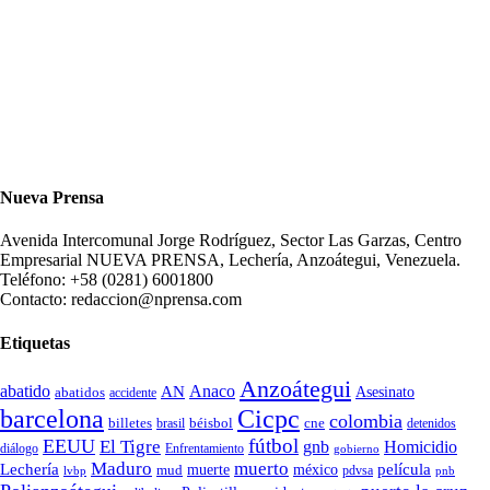
Nueva Prensa
Avenida Intercomunal Jorge Rodríguez, Sector Las Garzas, Centro
Empresarial NUEVA PRENSA, Lechería, Anzoátegui, Venezuela.
Teléfono: +58 (0281) 6001800
Contacto: redaccion@nprensa.com
Etiquetas
Anzoátegui
abatido
Anaco
AN
Asesinato
abatidos
accidente
Cicpc
barcelona
colombia
billetes
béisbol
cne
detenidos
brasil
fútbol
EEUU
El Tigre
gnb
Homicidio
diálogo
Enfrentamiento
gobierno
Maduro
muerto
Lechería
película
mud
muerte
méxico
pdvsa
lvbp
pnb