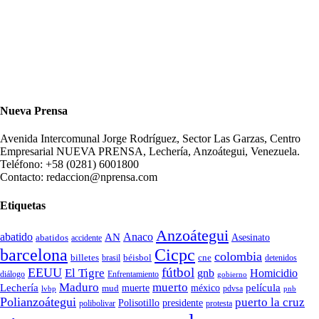
Nueva Prensa
Avenida Intercomunal Jorge Rodríguez, Sector Las Garzas, Centro
Empresarial NUEVA PRENSA, Lechería, Anzoátegui, Venezuela.
Teléfono: +58 (0281) 6001800
Contacto: redaccion@nprensa.com
Etiquetas
Anzoátegui
abatido
Anaco
AN
Asesinato
abatidos
accidente
Cicpc
barcelona
colombia
billetes
béisbol
cne
detenidos
brasil
fútbol
EEUU
El Tigre
gnb
Homicidio
diálogo
Enfrentamiento
gobierno
Maduro
muerto
Lechería
película
mud
muerte
méxico
pdvsa
lvbp
pnb
Polianzoátegui
puerto la cruz
Polisotillo
presidente
protesta
polibolivar