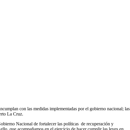
e incumplan con las medidas implementadas por el gobierno nacional; las
erto La Cruz.
bierno Nacional de fortalecer las políticas de recuperación y
ello, que acompañamos en el ejercicio de hacer cumplir las leyes en