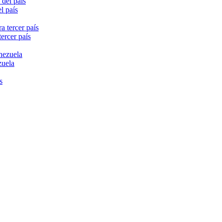
l país
ercer país
zuela