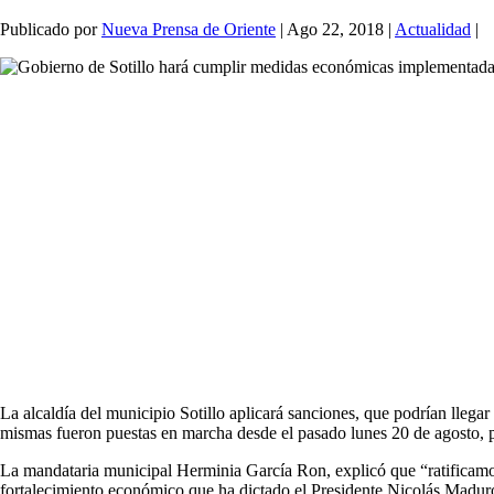
Publicado por
Nueva Prensa de Oriente
|
Ago 22, 2018
|
Actualidad
|
La alcaldía del municipio Sotillo aplicará sanciones, que podrían lleg
mismas fueron puestas en marcha desde el pasado lunes 20 de agosto, p
La mandataria municipal Herminia García Ron, explicó que “ratificamos
fortalecimiento económico que ha dictado el Presidente Nicolás Maduro;