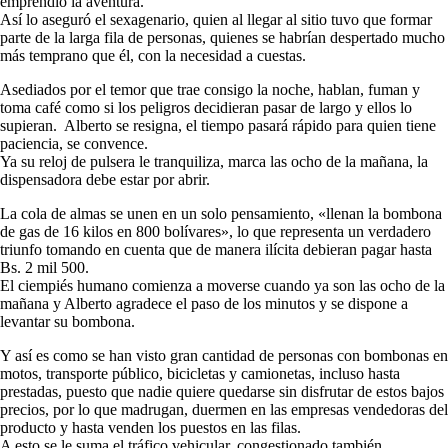
emprendió la aventura.
Así lo aseguró el sexagenario, quien al llegar al sitio tuvo que formar
parte de la larga fila de personas, quienes se habrían despertado mucho
más temprano que él, con la necesidad a cuestas.
Asediados por el temor que trae consigo la noche, hablan, fuman y
toma café como si los peligros decidieran pasar de largo y ellos lo
supieran. Alberto se resigna, el tiempo pasará rápido para quien tiene
paciencia, se convence.
Ya su reloj de pulsera le tranquiliza, marca las ocho de la mañana, la
dispensadora debe estar por abrir.
La cola de almas se unen en un solo pensamiento, «llenan la bombona
de gas de 16 kilos en 800 bolívares», lo que representa un verdadero
triunfo tomando en cuenta que de manera ilícita debieran pagar hasta
Bs. 2 mil 500.
El ciempiés humano comienza a moverse cuando ya son las ocho de la
mañana y Alberto agradece el paso de los minutos y se dispone a
levantar su bombona.
Y así es como se han visto gran cantidad de personas con bombonas en
motos, transporte público, bicicletas y camionetas, incluso hasta
prestadas, puesto que nadie quiere quedarse sin disfrutar de estos bajos
precios, por lo que madrugan, duermen en las empresas vendedoras del
producto y hasta venden los puestos en las filas.
A esto se le suma el tráfico vehicular, congestionado también.