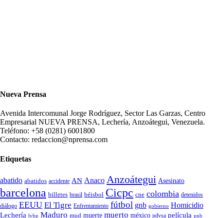
Nueva Prensa
Avenida Intercomunal Jorge Rodríguez, Sector Las Garzas, Centro
Empresarial NUEVA PRENSA, Lechería, Anzoátegui, Venezuela.
Teléfono: +58 (0281) 6001800
Contacto: redaccion@nprensa.com
Etiquetas
Anzoátegui
abatido
Anaco
AN
Asesinato
abatidos
accidente
Cicpc
barcelona
colombia
billetes
béisbol
cne
detenidos
brasil
fútbol
EEUU
El Tigre
gnb
Homicidio
diálogo
Enfrentamiento
gobierno
Maduro
muerto
Lechería
película
mud
muerte
méxico
pdvsa
lvbp
pnb