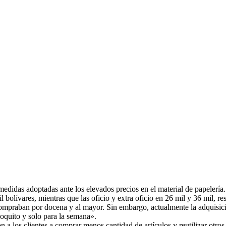
 medidas adoptadas ante los elevados precios en el material de papelería.
 bolívares, mientras que las oficio y extra oficio en 26 mil y 36 mil, r
ompraban por docena y al mayor. Sin embargo, actualmente la adquisició
oquito y solo para la semana».
n a los clientes a comprar menos cantidad de artículos y reutilizar otr