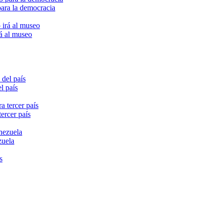
para la democracia
rá al museo
l país
ercer país
zuela