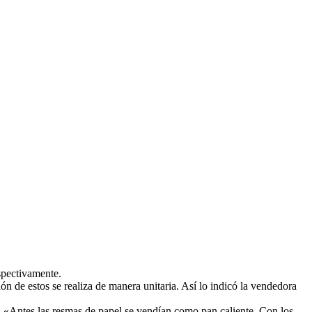
espectivamente.
n de estos se realiza de manera unitaria. Así lo indicó la vendedora
os. «Antes las resmas de papel se vendían como pan caliente. Con los