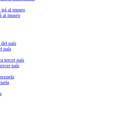
rá al museo
l país
ercer país
zuela