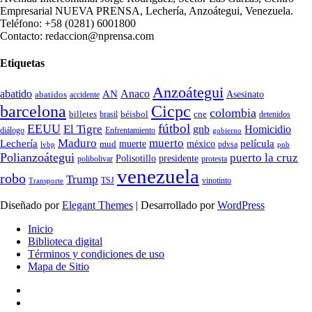
Empresarial NUEVA PRENSA, Lechería, Anzoátegui, Venezuela.
Teléfono: +58 (0281) 6001800
Contacto: redaccion@nprensa.com
Etiquetas
Anzoátegui
abatido
Anaco
AN
Asesinato
abatidos
accidente
Cicpc
barcelona
colombia
billetes
béisbol
cne
detenidos
brasil
fútbol
EEUU
El Tigre
gnb
Homicidio
diálogo
Enfrentamiento
gobierno
Maduro
muerto
Lechería
película
mud
muerte
méxico
pdvsa
lvbp
pnb
Polianzoátegui
puerto la cruz
Polisotillo
presidente
protesta
polibolivar
venezuela
robo
Trump
TSJ
vinotinto
Transporte
Diseñado por
Elegant Themes
| Desarrollado por
WordPress
Inicio
Biblioteca digital
Términos y condiciones de uso
Mapa de Sitio