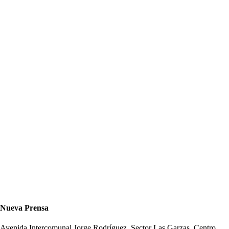
Nueva Prensa
Avenida Intercomunal Jorge Rodríguez, Sector Las Garzas, Centro