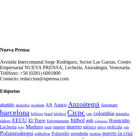
Nueva Prensa
Avenida Intercomunal Jorge Rodríguez, Sector Las Garzas, Centro
Empresarial NUEVA PRENSA, Lechería, Anzoátegui, Venezuela.
Teléfono: +58 (0281) 6001800
Contacto: redaccion@nprensa.com
Etiquetas
Anzoátegui
abatido
Anaco
AN
Asesinato
abatidos
accidente
Cicpc
barcelona
colombia
billetes
béisbol
cne
detenidos
brasil
fútbol
EEUU
El Tigre
gnb
Homicidio
diálogo
Enfrentamiento
gobierno
Maduro
muerto
Lechería
película
mud
muerte
méxico
pdvsa
lvbp
pnb
Polianzoátegui
puerto la cruz
Polisotillo
presidente
protesta
polibolivar