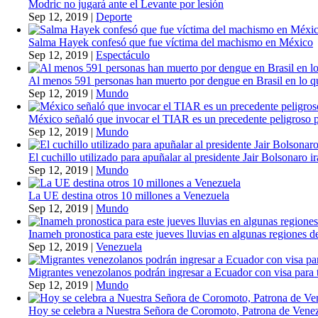
Modric no jugará ante el Levante por lesión
Sep 12, 2019
|
Deporte
Salma Hayek confesó que fue víctima del machismo en México
Sep 12, 2019
|
Espectáculo
Al menos 591 personas han muerto por dengue en Brasil en lo q
Sep 12, 2019
|
Mundo
México señaló que invocar el TIAR es un precedente peligroso 
Sep 12, 2019
|
Mundo
El cuchillo utilizado para apuñalar al presidente Jair Bolsonaro i
Sep 12, 2019
|
Mundo
La UE destina otros 10 millones a Venezuela
Sep 12, 2019
|
Mundo
Inameh pronostica para este jueves lluvias en algunas regiones de
Sep 12, 2019
|
Venezuela
Migrantes venezolanos podrán ingresar a Ecuador con visa para t
Sep 12, 2019
|
Mundo
Hoy se celebra a Nuestra Señora de Coromoto, Patrona de Vene