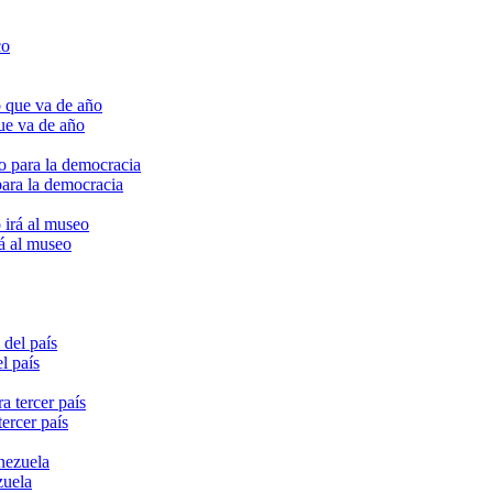
ue va de año
para la democracia
rá al museo
l país
ercer país
zuela