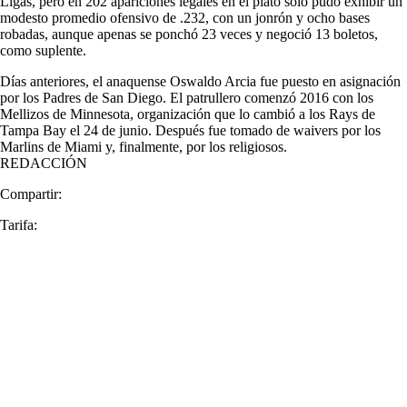
Ligas, pero en 202 apariciones legales en el plato solo pudo exhibir un
modesto promedio ofensivo de .232, con un jonrón y ocho bases
robadas, aunque apenas se ponchó 23 veces y negoció 13 boletos,
como suplente.
Días anteriores, el anaquense Oswaldo Arcia fue puesto en asignación
por los Padres de San Diego. El patrullero comenzó 2016 con los
Mellizos de Minnesota, organización que lo cambió a los Rays de
Tampa Bay el 24 de junio. Después fue tomado de waivers por los
Marlins de Miami y, finalmente, por los religiosos.
REDACCIÓN
Compartir:
Tarifa: