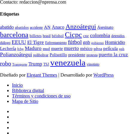
Contacto: redaccion@nprensa.com
Etiquetas
Anzoátegui
abatido
Anaco
AN
Asesinato
abatidos
accidente
Cicpc
barcelona
colombia
billetes
béisbol
cne
detenidos
brasil
fútbol
EEUU
El Tigre
gnb
Homicidio
diálogo
Enfrentamiento
gobierno
Maduro
muerto
Lechería
película
mud
muerte
méxico
pdvsa
lvbp
pnb
Polianzoátegui
puerto la cruz
Polisotillo
presidente
protesta
polibolivar
venezuela
robo
Trump
TSJ
vinotinto
Transporte
Diseñado por
Elegant Themes
| Desarrollado por
WordPress
Inicio
Biblioteca digital
Términos y condiciones de uso
Mapa de Sitio