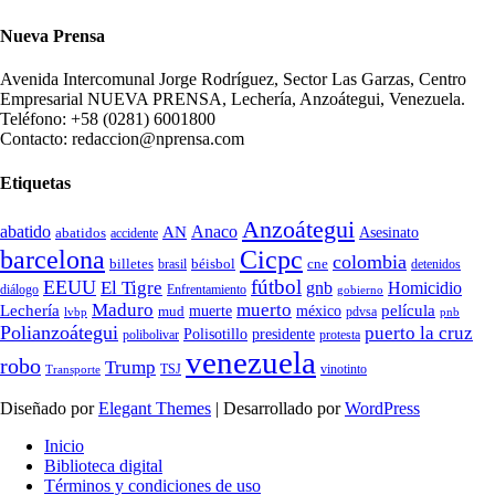
Nueva Prensa
Avenida Intercomunal Jorge Rodríguez, Sector Las Garzas, Centro
Empresarial NUEVA PRENSA, Lechería, Anzoátegui, Venezuela.
Teléfono: +58 (0281) 6001800
Contacto: redaccion@nprensa.com
Etiquetas
Anzoátegui
abatido
Anaco
AN
Asesinato
abatidos
accidente
Cicpc
barcelona
colombia
billetes
béisbol
cne
detenidos
brasil
fútbol
EEUU
El Tigre
gnb
Homicidio
diálogo
Enfrentamiento
gobierno
Maduro
muerto
Lechería
película
mud
muerte
méxico
pdvsa
lvbp
pnb
Polianzoátegui
puerto la cruz
Polisotillo
presidente
protesta
polibolivar
venezuela
robo
Trump
TSJ
vinotinto
Transporte
Diseñado por
Elegant Themes
| Desarrollado por
WordPress
Inicio
Biblioteca digital
Términos y condiciones de uso