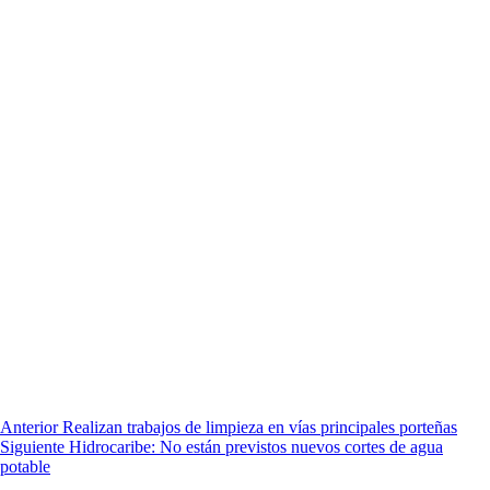
Anterior
Realizan trabajos de limpieza en vías principales porteñas
Siguiente
Hidrocaribe: No están previstos nuevos cortes de agua
potable