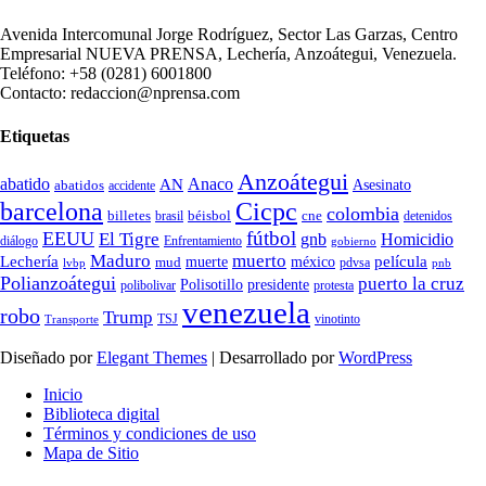
Avenida Intercomunal Jorge Rodríguez, Sector Las Garzas, Centro
Empresarial NUEVA PRENSA, Lechería, Anzoátegui, Venezuela.
Teléfono: +58 (0281) 6001800
Contacto: redaccion@nprensa.com
Etiquetas
Anzoátegui
abatido
Anaco
AN
Asesinato
abatidos
accidente
Cicpc
barcelona
colombia
billetes
béisbol
cne
detenidos
brasil
fútbol
EEUU
El Tigre
gnb
Homicidio
diálogo
Enfrentamiento
gobierno
Maduro
muerto
Lechería
película
mud
muerte
méxico
pdvsa
lvbp
pnb
Polianzoátegui
puerto la cruz
Polisotillo
presidente
protesta
polibolivar
venezuela
robo
Trump
TSJ
vinotinto
Transporte
Diseñado por
Elegant Themes
| Desarrollado por
WordPress
Inicio
Biblioteca digital
Términos y condiciones de uso
Mapa de Sitio